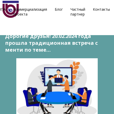
НПА
Коммерциализация
Блог
Частный
Контакты
проекта
партнер
20 февраля, 2024
Дорогие друзья! 20.02.2024 года
прошла традиционная встреча с
менти по теме…