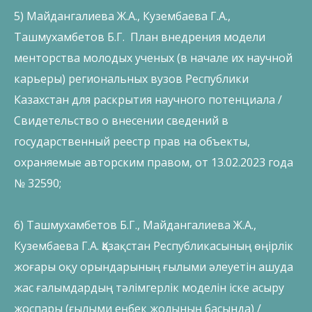
5) Майдангалиева Ж.А., Кузембаева Г.А.,
Ташмухамбетов Б.Г. План внедрения модели
менторства молодых ученых (в начале их научной
карьеры) региональных вузов Республики
Казахстан для раскрытия научного потенциала /
Свидетельство о внесении сведений в
государственный реестр прав на объекты,
охраняемые авторским правом, от 13.02.2023 года
№ 32590;
6) Ташмухамбетов Б.Г., Майдангалиева Ж.А.,
Кузембаева Г.А. Қазақстан Республикасының өңірлік
жоғары оқу орындарының ғылыми әлеуетін ашуда
жас ғалымдардың тәлімгерлік моделін іске асыру
жоспары (ғылыми еңбек жолының басында) /