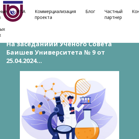
ные
НПА
Коммерциализация
Блог
Частный
Ко
и
проекта
партнер
26 апреля, 2024
ых
х
На заседаниии Ученого Совета
Баишев Университета № 9 от
25.04.2024…