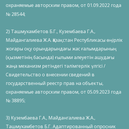
охраняемые авторским правом, от 01.09.2022 года
№ 28544;
2) Ташмухамбетов Б.Г., Кузембаева Г.А.,
Майдангалиева Ж.А. Қазақстан Республикасы өңірлік
жоғары оқу орындарындағы жас ғалымдарының
(қызметінің басында) ғылыми әлеуетін ашудағы
жаңа механизм ретіндегі тәлімгерлік үлгісі /
Свидетельство о внесении сведений в
государственный реестр прав на объекты,
охраняемые авторским правом, от 05.09.2023 года
№ 38895;
3) Кузембаева Г.А., Майдангалиева Ж.А.,
Ташмухамбетов Б.Г. Адаптированный опросник