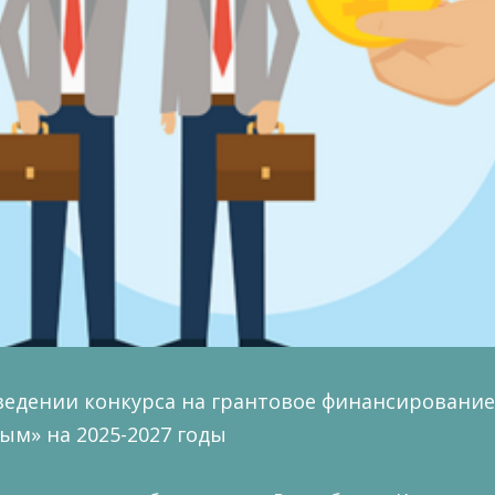
ведении конкурса на грантовое финансировани
лым» на 2025-2027 годы