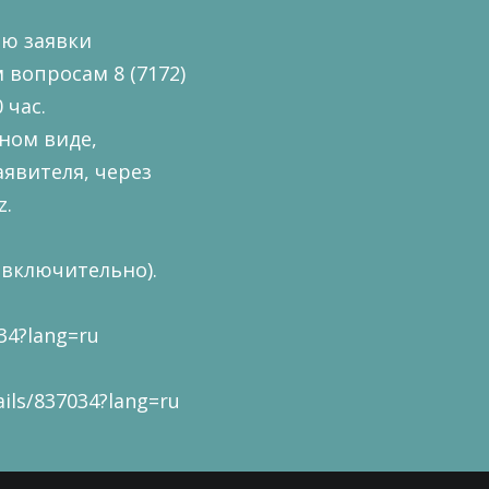
ю заявки
 вопросам 8 (7172)
 час.
ном виде,
явителя, через
z
.
(включительно).
34?lang=ru
ils/837034?lang=ru