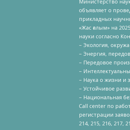
Министерство наук
объявляет о прове
прикладных научны
«Жас ғалым» на 20
науки согласно Ко
– Экология, окруж
– Энергия, передо
– Передовое произ
– Интеллектуальны
– Наука о жизни и 
– Устойчивое раз
– Национальная бе
Call center по ра
регистрации заявок 
214, 215, 216, 217, 2