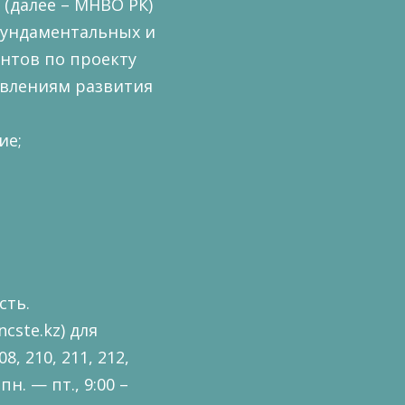
(далее – МНВО РК)
фундаментальных и
нтов по проекту
авлениям развития
ие;
сть.
.ncste.kz
) для
, 210, 211, 212,
 пн. — пт., 9:00 –