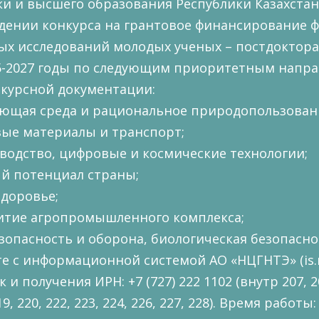
и и высшего образования Республики Казахстан 
дении конкурса на грантовое финансирование 
х исследований молодых ученых – постдоктора
25-2027 годы по следующим приоритетным напр
нкурсной документации:
ающая среда и рациональное природопользован
вые материалы и транспорт;
водство, цифровые и космические технологии;
й потенциал страны;
здоровье;
витие агропромышленного комплекса;
зопасность и оборона, биологическая безопасно
боте с информационной системой АО «НЦГНТЭ» (
is
и получения ИРН: +7 (727) 222 1102 (внутр 207, 208
19, 220, 222, 223, 224, 226, 227, 228). Время работы: