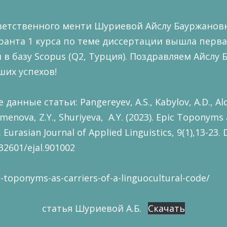
ветственного менти Шуриевой Айслу Бауржановн
оранта 1 курса по теме диссертации вышла перва
в базу Scopus (Q2, Турция). Поздравляем Айслу
их успехов!
анные статьи: Pangereyev, A.S., Kabylov, A.D., Ald
menova, Z.Y., Shuriyeva, A.Y. (2023). Epic Toponyms 
Eurasian Journal of Applied Linguistics, 9(1),13-23. 
.32601/ejal.901002
ic-toponyms-as-carriers-of-a-linguocultural-code/
статья Шуриевой А.Б.
Скачать