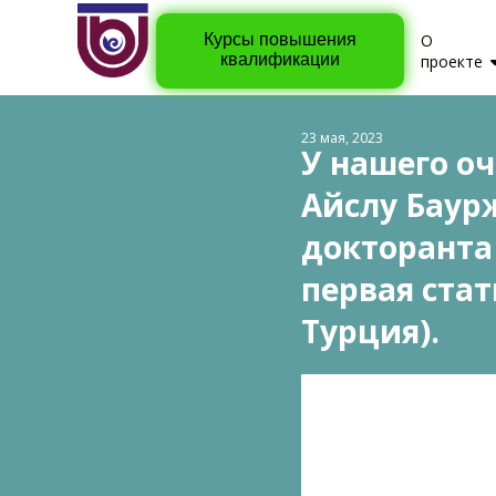
Курсы повышения
О
квалификации
проекте
23 мая, 2023
У нашего о
Айслу Баурж
докторанта
первая стат
Турция).