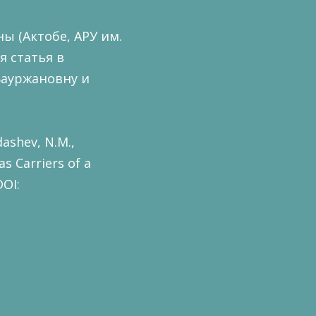
ы (Актобе, АРУ им.
я статья в
 Бауржановну и
ashev, N.M.,
as Carriers of a
DOI: