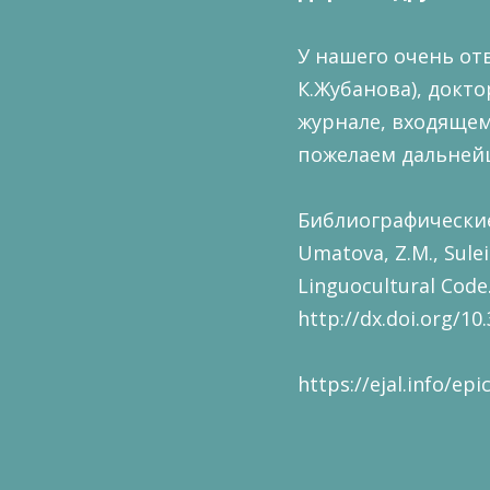
У нашего очень от
К.Жубанова), докт
журнале, входящем 
пожелаем дальнейш
Библиографические д
Umatova, Z.M., Sulei
Linguocultural Code. 
http://dx.doi.org/10
https://ejal.info/ep