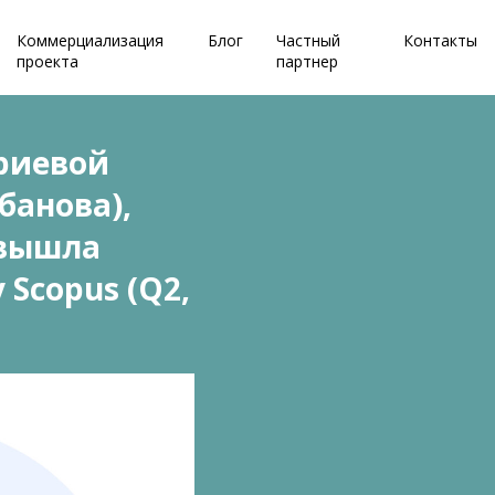
Коммерциализация
Блог
Частный
Контакты
проекта
партнер
уриевой
банова),
 вышла
 Scopus (Q2,