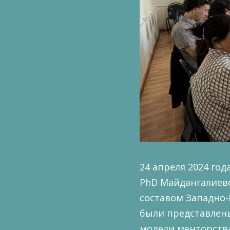
24 апреля 2024 го
PhD Майдангалиево
составом Западно-К
были представлен
модели менторства