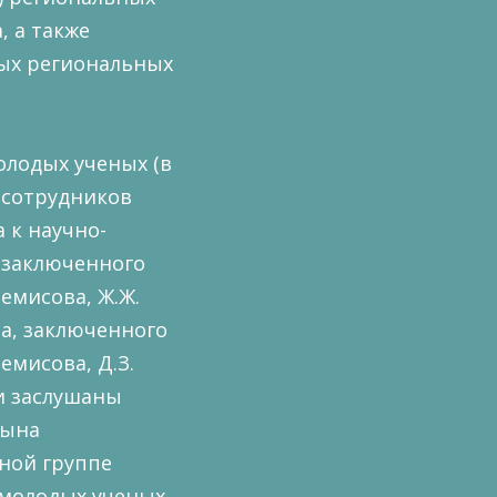
, а также
ных региональных
лодых ученых (в
 сотрудников
 к научно-
, заключенного
емисова, Ж.Ж.
ра, заключенного
мисова, Д.З.
ли заслушаны
рына
ьной группе
 молодых ученых