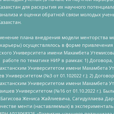
Казахстан для раскрытия их научного потенциала
 анализа и оценки обратной связи молодых уче
азахстан.
менение плана внедрения модели менторства мо
 карьеры) осуществлялось в форме привлечения
ского Университета имени Махамбета Утемисова
 работе по тематике НИР в рамках: 1) Договора
ахстанским Университетом имени Махамбета Ут
 Университетом (№3 от 01.102022 г.); 2) Догово
ахстанским Университетом имени Махамбета Уте
аишев Университетом (№16 от 01.10.2022 г.). Бы
 Багисова Жениса Жайлиевича, Сагидуллаева Да
ачестве менти (наставляемых) в экспериментал
ИРН АР13068325 «Развитие научного потенциала