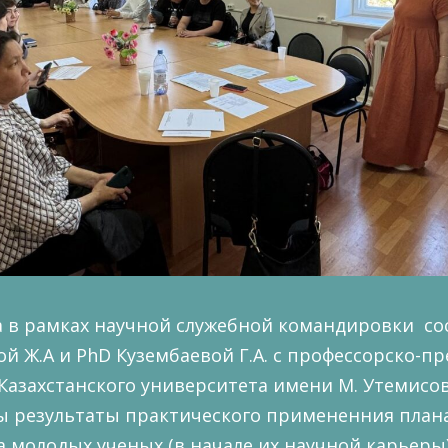
да в рамках научной служебной командировки со
й Ж.А и PhD Кузембаевой Г.А. c профессорско-п
азахстанского университета имени М. Утемисова 
ы результаты практического примененния план
 молодых ученых (в начале их научной карьеры