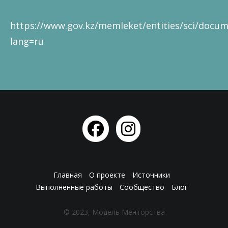
https://www.gov.kz/memleket/entities/sci/docum
lang=ru
Главная
О проекте
Источники
Выполненные работы
Сообщество
Блог
© 2023, Модель Менторства