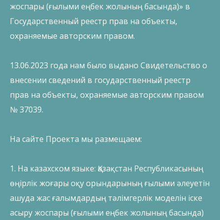
жоспары (ғылыми еңбек жолының басында)» в
Государственный реестр прав на объекты,
охраняемые авторским правом.
13.06.2023 года нам было выдано Свидетельство о
внесении сведений в государственный реестр
прав на объекты, охраняемые авторским правом
№ 37039.
На сайте Проекта мы размещаем:
1. На казахском языке: Қазақстан Республикасының
өңірлік жоғары оқу орындарының ғылыми әлеуетін
ашуда жас ғалымдардың тәлімгерлік моделін іске
асыру жоспары (ғылыми еңбек жолының басында)