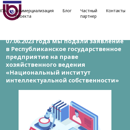
НПА
Коммерциализация
Блог
Частный
Контакты
проекта
партнер
13 июня, 2023
07.06.2023 года мы подали заявление
в Республиканское государственное
предприятие на праве
хозяйственного ведения
«Национальный институт
интеллектуальной собственности»