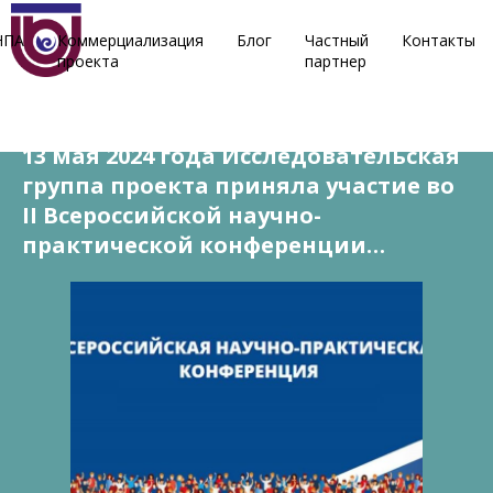
НПА
Коммерциализация
Блог
Частный
Контакты
проекта
партнер
13 мая, 2024
13 мая 2024 года Исследовательская
группа проекта приняла участие во
II Всероссийской научно-
практической конференции…