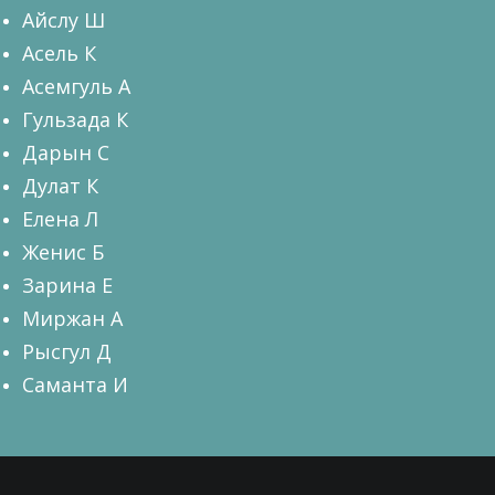
Айслу Ш
Асель К
Асемгуль А
Гульзада К
Дарын С
Дулат К
Елена Л
Женис Б
Зарина Е
Миржан А
Рысгул Д
Саманта И