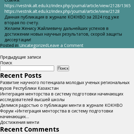
https://vestnik.alt.edu.kz/index.php/journal/article/view/2128/1365
https://vestnik.alt.edu.kz/index.php/journal/article/view/2128
Данная публикация в журнале КОКНВО за 2024 год уже
вторая по счету.
Желаем Женису Жайлиевичу дальнейших успехов в
достижении новых научных результатов, скорой защиты
диссертации!
on
Posted in
Uncategorized
Leave a Comment
Рубрика
«Достижения
Навигация
Предыдущие записи
менти».
Поиск
по
Поздравляем
Поиск
записям
Жениса
Recent Posts
Жайлиевича
Развитие научного потенциала молодых ученых региональных
Багисова
вузов Республики Казахстан
Интеграция менторства в систему подготовки начинающих
исследователей высшей школы
Делимся радостью о публикации менти в журнале КОКНВО
Форум «Интеграция менторства в систему подготовки
начинающих…
Достижения менти
Recent Comments