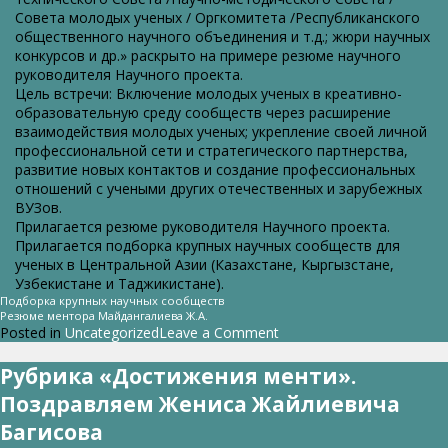
Совета молодых ученых / Оргкомитета /Республиканского
общественного научного объединения и т.д.; жюри научных
конкурсов и др.» раскрыто на примере резюме научного
руководителя Научного проекта.
Цель встречи: Включение молодых ученых в креативно-
образовательную среду сообществ через расширение
взаимодействия молодых ученых; укрепление своей личной
профессиональной сети и стратегического партнерства,
развитие новых контактов и создание профессиональных
отношений с учеными других отечественных и зарубежных
ВУЗов.
Прилагается резюме руководителя Научного проекта.
Прилагается подборка крупных научных сообществ для
ученых в Центральной Азии (Казахстане, Кыргызстане,
Узбекистане и Таджикистане).
Подборка крупных научных сообществ
Резюме ментора Майдангалиева Ж.А.
on
Posted in
Uncategorized
Leave a Comment
Деятельность
молодых
Рубрика «Достижения менти».
ученых
Поздравляем Жениса Жайлиевича
в
качестве
Багисова
члена