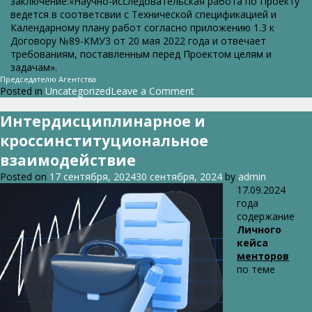
заключение:«Научно-исследовательская работа по Проекту
ведется в соответсвии с Технической спецификацией и
Календарному плану работ согласно приложению 1.3 к
Договору №89-КМУ3 от 20 мая 2022 года и отвечает
требованиям, поставленным перед Проектом целям и
задачам».
Председателю Агентства
on
Posted in
Uncategorized
Leave a Comment
Развитие
научного
Интердисциплинарное и
потенциала
кроссинституциональное
молодых
ученых
взаимодействие
региональных
Posted on
17 сентября, 2024
30 сентября, 2024
by
admin
вузов
17.09.2024
Республики
года
Казахстан
содержание
Личного
кейса
менторов
по теме