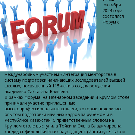
Республики
октября
Казахстан
2024 года
состоялся
Форум с
международным участием «Интеграция менторства в
систему подготовки начинающих исследователей высшей
школы», посвященный 115-летию со дня рождения
академика Сактагана Баишева.
В рамках Форума на Пленарном заседании и Круглом столе
принимали участие приглашенные
высокопрофессиональные коллеги, которые поделились
опытом подготовки научных кадров за рубежом и в
Республике Казахстан. С приветственным словом на
Круглом столе выступила Тойкина Ольга Владимировна
,
кандидат филологических наук, доцент (Институт языка и