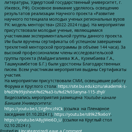
литературы, Удмуртский государственный университет, г.
Ижевск, РФ). Основное внимание уделялось освещению
результатов реализации Научного проекта «Развитие
научного потенциала молодых ученых региональных вузов
РК: модель менторства» (2022-2024 годы). На мероприятии
присутствовали молодые ученые, являющимися
участниками экспериментальной группы данного проекта.
Им были вручены сертификаты об успешном завершении
трехлетней менторской программы (в объёме 144 часа). За
высокий профессионализм члены исследовательской
группы проекта (Майдангалиева Ж.А., Кузембаева Г.А.,
Ташмухамбетов Б.Г.) были удостоены Благодарственных
писем. Всем участникам мероприятия выданы Сертификаты
участия.
На мероприятии присутствовали СМИ, освещавшие работу
Форума и Круглого стола:
https://site.bu.edu.kz/ru/akademik-s-
b%d3%99jishevti%d2%a3-tu%d2%93anyna-115-zhyl/
Видеозапись мероприятия размещена
Youtube-канале
Баишев Университета:
https://youtu.be/LSVgfmczNCk
(ссылка на Пленарное
заседание 01.10.2024 г.),
https://youtu.be/s89kZfkx6oY
,
https://youtu.be/A8yjWei6D_U
(ссылки на Круглый стол
02.10.2024 г.).
on
Posted in
Uncategorized
Leave a Comment