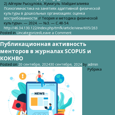
2) Айгерім Рысқұлова, Жумагуль Майдангалиева
Психогимнастика на занятиях адаптивной физической
культуры в дошкольных организациях: оценка
востребованности
// Теория и методика физической
культуры». — 2024. — №3. — С.48-54.
http://46.34.130.122/index.php/tmfk/article/view/605/263
on
Posted in
Uncategorized
Leave a Comment
Достижения
менти
Публикационная активность
менторов в журналах SCOPUS и
КОКНВО
Posted on
20 сентября, 2024
30 сентября, 2024
by
admin
Рубрика